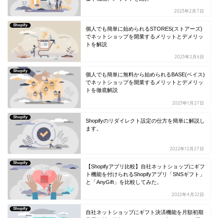
2023年2月7日
Shopify
個人でも簡単に始められるSTORES(ストアーズ)
でネットショップを開業するメリットとデメリッ
トを解説
2023年2月6日
Shopify
個人でも簡単に無料から始められるBASE(ベイス)
でネットショップを開業するメリットとデメリッ
トを徹底解説
2023年1月27日
Shopify
Shopifyのリダイレクト設定の仕方を簡単に解説し
ます。
2022年12月27日
Shopify
【Shopifyアプリ比較】自社ネットショップにギフ
ト機能を付けられるShopifyアプリ「SNSギフト」
と「AnyGift」を比較してみた。
2022年4月22日
Shopify
自社ネットショップにギフト決済機能を月額初期