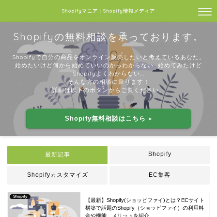
Shopifyマニア | Shopify情報メディア
Shopifyの無料相談を承っております。
Shopifyで自分の商品をオンライン販売したいと考えているあなた。
始めたいけど何から始めていいのかっわからない...始めてみたけど
Shopifyよくわからない...
そんな方の相談に乗ります！
詳細は以下のボタンからご覧ください。
Shopify無料相談はこちら »
Shopify
最新記事
Shopifyカスタマイズ
EC集客
Shopify
【最新】Shopify(ショッピファイ)とは？ECサイト
構築で話題のShopify（ショッピファイ）の利用料
金や機能、メリットを紹介