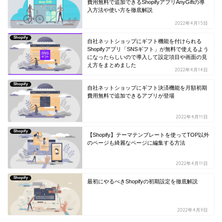
費用無料で追加できるShopifyアプリAnyGiftの導
入方法や使い方を徹底解説
2022年4月15日
Shopify
自社ネットショップにギフト機能を付けられる
Shopifyアプリ「SNSギフト」が無料で使えるよう
になったらしいので導入して設定項目や画面の見
え方をまとめました
2022年4月14日
Shopify
自社ネットショップにギフト決済機能を月額初期
費用無料で追加できるアプリが登場
2022年4月11日
Shopify
【Shopify】テーマテンプレートを使ってTOP以外
のページも綺麗なページに編集する方法
2022年4月11日
Shopify
最初にやるべきShopifyの初期設定を徹底解説
2022年4月9日